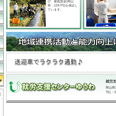
び、最低賃金(岡山
県：1047円)を保証し
ています。
就労
岡山県
TEL：0